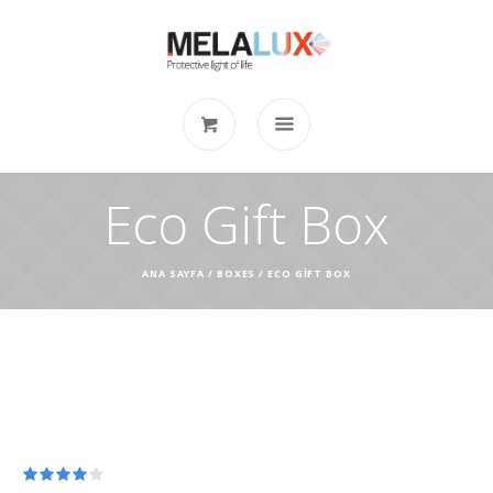
Eco Gift Box
ANA SAYFA
/
BOXES
/ ECO GIFT BOX