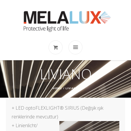
LIVIANO
HOME
/
LIVIANO
+ LED optoFLEXLIGHT® SIRIUS (Değişik ışık
renklerinde mevcuttur)
+ Linienlicht/