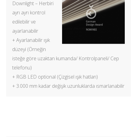
Downlight – Herbiri
ayrı ayrı kontrol
edilebilir ve
ayarlanabilir
+ Ayarlanabilir ışık
düzeyi (Örneğin
isteğe göre uzaktan kumanda/ Kontrolpaneli/ Cep
telefonu)
+ RGB LED optional (Çizgisel ışık hatları)
+ 3.000 mm kadar değişik uzunluklarda ısmarlanabilir